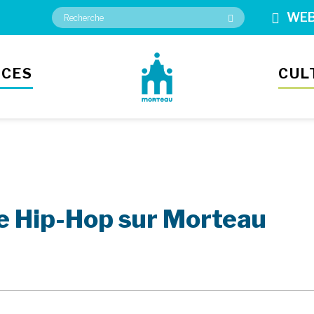
WE
ICES
CUL
de Hip-Hop sur Morteau