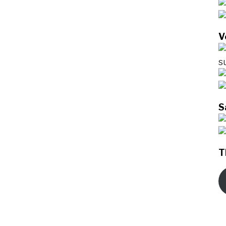
V
s
S
T