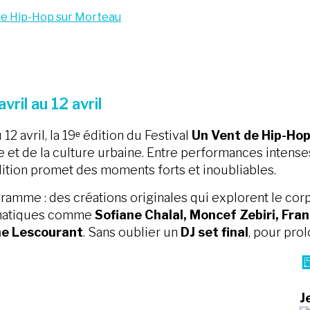
 de Hip-Hop sur Morteau
vril au 12 avril
 12 avril, la 19ᵉ édition du Festival
Un Vent de Hip-Ho
 et de la culture urbaine. Entre performances intens
dition promet des moments forts et inoubliables.
amme : des créations originales qui explorent le corps, 
atiques comme
Sofiane Chalal, Moncef Zebiri, Fra
ne Lescourant
. Sans oublier un
DJ set final
, pour prol

J