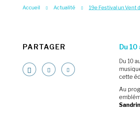
Accueil
Actualité
19e Festival un Vent
PARTAGER
Du 10 a
Du 10 au
musique
cette é
Au progr
emblém
Sandri