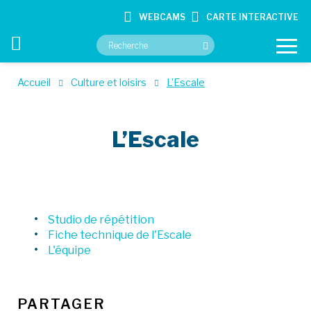
WEBCAMS
CARTE INTERACTIVE
Accueil
Culture et loisirs
L’Escale
VOTRE MAIRIE
L’Escale
VOS SERVICES
CULTURE ET LOISIRS
CONTACT
Studio de répétition
Fiche technique de l'Escale
L'équipe
PARTAGER