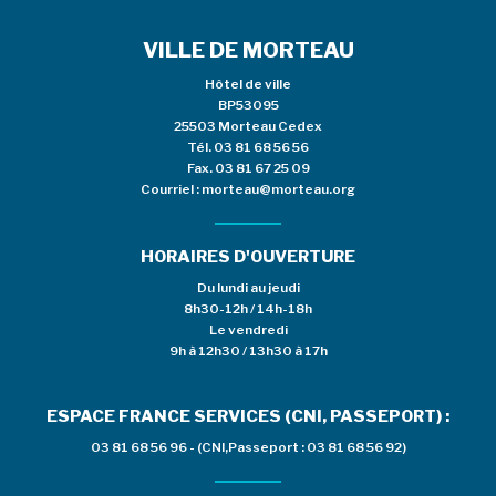
VILLE DE MORTEAU
Hôtel de ville
BP53095
25503 Morteau Cedex
Tél.
03 81 68 56 56
Fax. 03 81 67 25 09
Courriel :
morteau@morteau.org
HORAIRES D'OUVERTURE
Du lundi au jeudi
8h30-12h / 14h-18h
Le vendredi
9h à 12h30 / 13h30 à 17h
ESPACE FRANCE SERVICES (CNI, PASSEPORT) :
03 81 68 56 96 - (CNI,Passeport : 03 81 68 56 92)