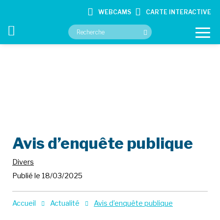
WEBCAMS
CARTE INTERACTIVE
VOTRE MAIRIE
VOS SERVICES
CULTURE ET LOISIRS
Avis d’enquête publique
CONTACT
Divers
Publié le 18/03/2025
Accueil
Actualité
Avis d’enquête publique