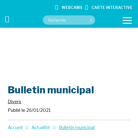
WEBCAMS
CARTE INTERACTIVE
VOTRE MAIRIE
VOS SERVICES
CULTURE ET LOISIRS
Bulletin municipal
CONTACT
Divers
Publié le 26/01/2021
Accueil
Actualité
Bulletin municipal