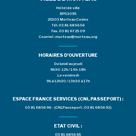
Hôtel de ville
BP53095
25503 Morteau Cedex
Tél.
03 81 68 56 56
Fax. 03 81 67 25 09
Courriel :
morteau@morteau.org
HORAIRES D'OUVERTURE
Du lundi au jeudi
8h30-12h / 14h-18h
Le vendredi
9h à 12h30 / 13h30 à 17h
ESPACE FRANCE SERVICES (CNI, PASSEPORT) :
03 81 68 56 96 - (CNI,Passeport : 03 81 68 56 92)
ETAT CIVIL :
03 81 68 56 65