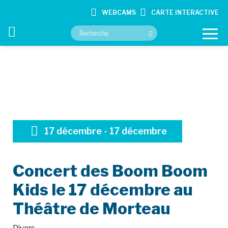
WEBCAMS
CARTE INTERACTIVE
VOTRE MAIRIE
VOS SERVICES
17
décembre
-
17
décembre
CULTURE ET LOISIRS
CONTACT
Concert des Boom Boom
Kids le 17 décembre au
Théâtre de Morteau
Accueil
Actualité
Concert des Boom Boom Kids le 17 décembre au Théâtre
de Morteau