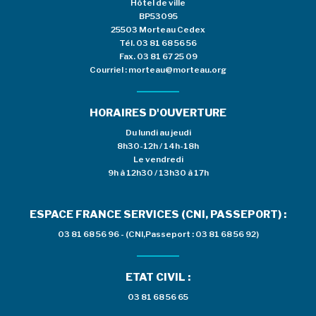
Hôtel de ville
BP53095
25503 Morteau Cedex
Tél.
03 81 68 56 56
Fax. 03 81 67 25 09
Courriel :
morteau@morteau.org
HORAIRES D'OUVERTURE
Du lundi au jeudi
8h30-12h / 14h-18h
Le vendredi
9h à 12h30 / 13h30 à 17h
ESPACE FRANCE SERVICES (CNI, PASSEPORT) :
03 81 68 56 96 - (CNI,Passeport : 03 81 68 56 92)
ETAT CIVIL :
03 81 68 56 65