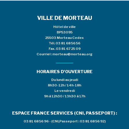
VILLE DE MORTEAU
Hôtel de ville
BP53095
25503 Morteau Cedex
Tél.
03 81 68 56 56
Fax. 03 81 67 25 09
Courriel :
morteau@morteau.org
HORAIRES D'OUVERTURE
Du lundi au jeudi
8h30-12h / 14h-18h
Le vendredi
9h à 12h30 / 13h30 à 17h
ESPACE FRANCE SERVICES (CNI, PASSEPORT) :
03 81 68 56 96 - (CNI,Passeport : 03 81 68 56 92)