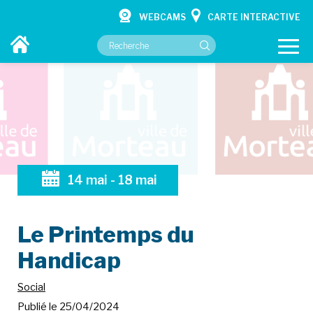
WEBCAMS
CARTE INTERACTIVE
VOTRE MAIRIE
VOS SERVICES
14
mai
-
18
mai
CULTURE ET LOISIRS
CONTACT
Le Printemps du
Handicap
Accueil
Actualité
Le Printemps du Handicap
Social
Publié le 25/04/2024