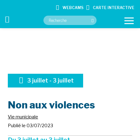
WEBCAMS
CARTE INTERACTIVE
VOTRE MAIRIE
VOS SERVICES
CULTURE ET LOISIRS
3
juillet
-
3
juillet
CONTACT
Non aux violences
Accueil
Actualité
Non aux violences
Vie municipale
Publié le 03/07/2023