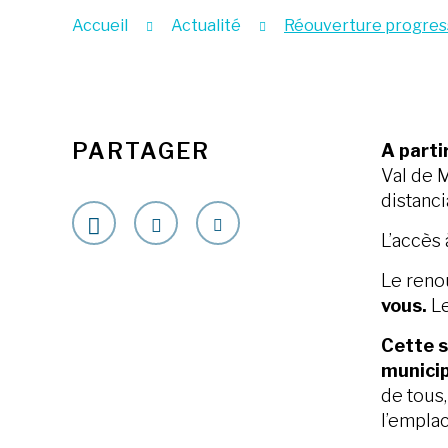
Accueil
Actualité
Réouverture progressi
PARTAGER
A parti
Val de M
distanci
L’accès 
Le reno
vous.
Le
Cette s
municip
de tous,
l’empla