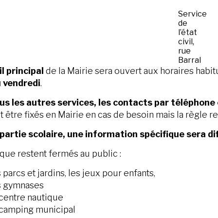
Service
de
l’état
civil,
rue
Barral
il principal
de la Mairie sera ouvert aux horaires habit
u vendredi
.
us les autres services, les contacts par téléphone o
 être fixés en Mairie en cas de besoin mais la règle re
 partie scolaire, une information spécifique sera d
que restent fermés au public :
 parcs et jardins, les jeux pour enfants,
s gymnases
centre nautique
 camping municipal