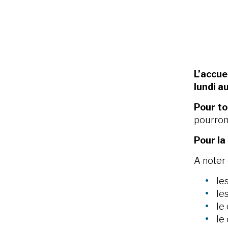
L’accue
lundi a
Pour to
pourront
Pour la
A noter 
les
le
le 
le