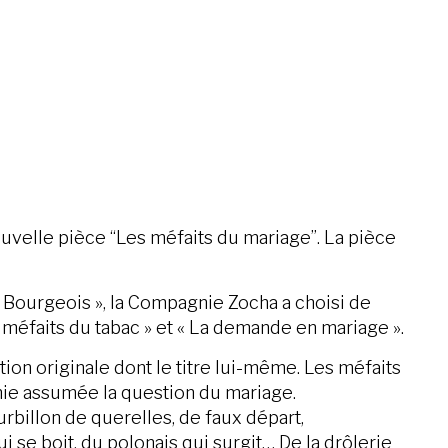
uvelle pièce “Les méfaits du mariage”. La pièce
le Bourgeois », la Compagnie Zocha a choisi de
méfaits du tabac » et « La demande en mariage ».
on originale dont le titre lui-même. Les méfaits
onie assumée la question du mariage.
urbillon de querelles, de faux départ,
i se boit, du polonais qui surgit… De la drôlerie