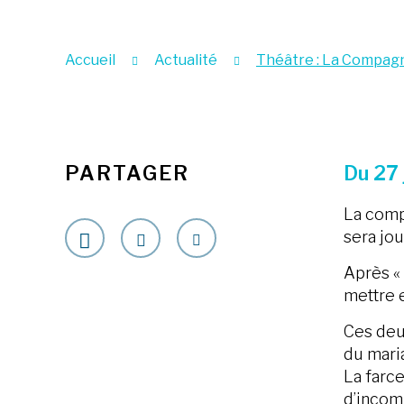
Accueil
Actualité
Théâtre : La Compagn
PARTAGER
Du 27 
La comp
sera jou
Après « 
mettre 
Ces deu
du maria
La farce
d’incomp