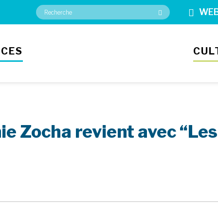
WE
ICES
CUL
e Zocha revient avec “Les