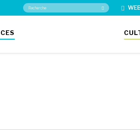
WE
ICES
CUL