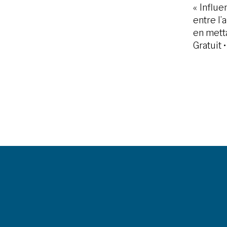
« Influ
entre l’
en metta
Gratuit 