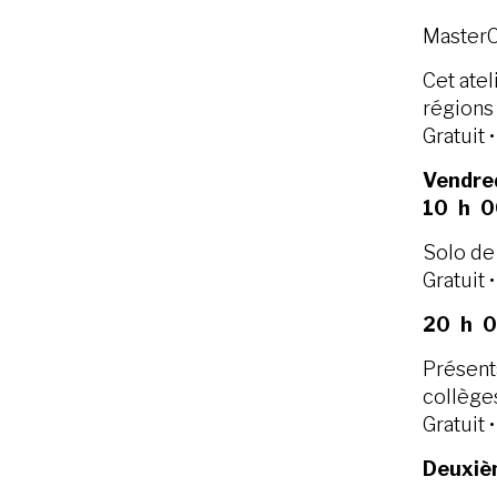
MasterC
Cet ate
régions 
Gratuit 
Vendred
10 h 0
Solo de 
Gratuit 
20 h 00
Présent
collège
Gratuit 
Deuxiè